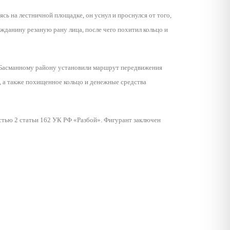
ь на лестничной площадке, он уснул и проснулся от того,
жданину резаную рану лица, после чего похитил кольцо и
 Басманному району установили маршрут передвижения
, а также похищенное кольцо и денежные средства
тью 2 статьи 162 УК РФ «Разбой». Фигурант заключен