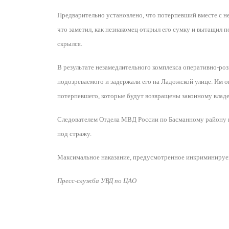
Предварительно установлено, что потерпевший вместе с не
что заметил, как незнакомец открыл его сумку и вытащил 
скрылся.
В результате незамедлительного комплекса оперативно-р
подозреваемого и задержали его на Ладожской улице. Им о
потерпевшего, которые будут возвращены законному владе
Следователем Отдела МВД России по Басманному району в
под стражу.
Максимальное наказание, предусмотренное инкриминируемо
Пресс-служба УВД по ЦАО