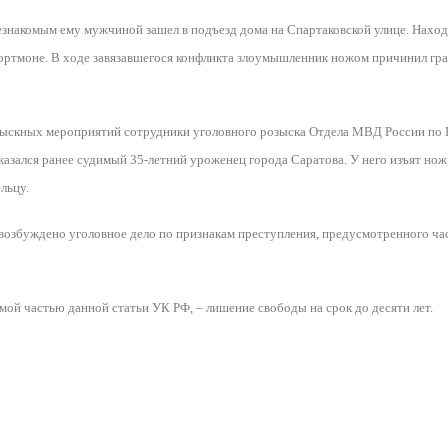
знакомым ему мужчиной зашел в подъезд дома на Спартаковской улице. Находяс
портмоне. В ходе завязавшегося конфликта злоумышленник ножом причинил гра
озыскных мероприятий сотрудники уголовного розыска Отдела МВД России по
казался ранее судимый 35-летний уроженец города Саратова. У него изъят нож
льцу.
озбуждено уголовное дело по признакам преступления, предусмотренного час
й частью данной статьи УК РФ, – лишение свободы на срок до десяти лет.