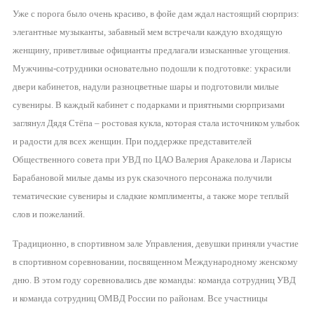
Уже с порога было очень красиво, в фойе дам ждал настоящий сюрприз:
элегантные музыканты, забавный мем встречали каждую входящую
женщину, приветливые официанты предлагали изысканные угощения.
Мужчины-сотрудники основательно подошли к подготовке: украсили
двери кабинетов, надули разноцветные шары и подготовили милые
сувениры. В каждый кабинет с подарками и приятными сюрпризами
заглянул Дядя Стёпа – ростовая кукла, которая стала источником улыбок
и радости для всех женщин. При поддержке представителей
Общественного совета при УВД по ЦАО Валерия Аракелова и Ларисы
Барабановой милые дамы из рук сказочного персонажа получили
тематические сувениры и сладкие комплименты, а также море теплый
слов и пожеланий.
Традиционно, в спортивном зале Управления, девушки приняли участие
в спортивном соревновании, посвященном Международному женскому
дню. В этом году соревновались две команды: команда сотрудниц УВД
и команда сотрудниц ОМВД России по районам. Все участницы