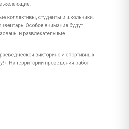
все желающие.
вые коллективы, студенты и школьники.
инвентарь. Особое внимание будут
изованы и развлекательные
 краеведческой викторине и спортивных
у!». На территории проведения работ