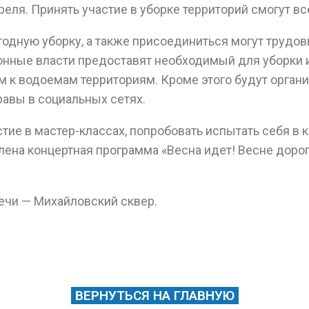
преля. Принять участие в уборке территорий смогут 
годную уборку, а также присоединиться могут трудо
йонные власти предоставят необходимый для уборки 
м к водоемам территориям. Кроме этого будут орган
авы в социальных сетях.
астие в мастер-классах, попробовать испытать себя в
лена концертная программа «Весна идет! Весне дорог
речи — Михайловский сквер.
ВЕРНУТЬСЯ НА ГЛАВНУЮ