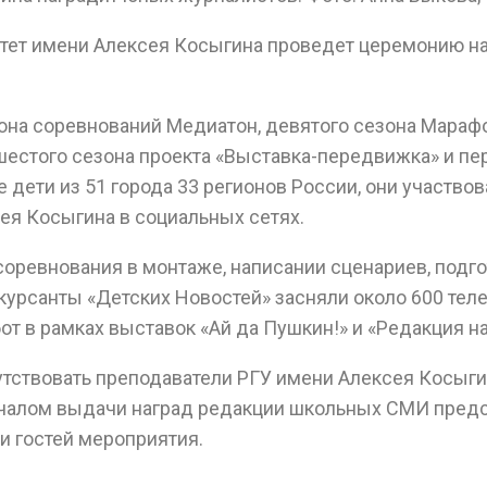
тет имени Алексея Косыгина проведет церемонию н
зона соревнований Медиатон, девятого сезона Мара
шестого сезона проекта «Выставка-передвижка» и пер
 дети из 51 города 33 регионов России, они участво
ея Косыгина в социальных сетях.
 соревнования в монтаже, написании сценариев, подг
урсанты «Детских Новостей» засняли около 600 тел
от в рамках выставок «Ай да Пушкин!» и «Редакция на
ствовать преподаватели РГУ имени Алексея Косыгина
чалом выдачи наград редакции школьных СМИ предст
и гостей мероприятия.