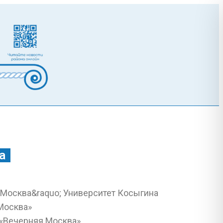
а
 «Вечерняя Москва»