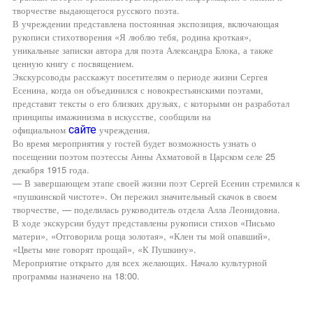
творчестве выдающегося русского поэта.
В учреждении представлена постоянная экспозиция, включающая
рукописи стихотворения «Я люблю тебя, родина кроткая»,
уникальные записки автора для поэта Александра Блока, а также
ценную книгу с посвящением.
Экскурсоводы расскажут посетителям о периоде жизни Сергея
Есенина, когда он объединился с новокрестьянскими поэтами,
представят тексты о его близких друзьях, с которыми он разработал
принципы имажинизма в искусстве, сообщили на
официальном
сайте
учреждения.
Во время мероприятия у гостей будет возможность узнать о
посещении поэтом поэтессы Анны Ахматовой в Царском селе 25
декабря 1915 года.
— В завершающем этапе своей жизни поэт Сергей Есенин стремился к
«пушкинской чистоте». Он пережил значительный скачок в своем
творчестве, — поделилась руководитель отдела Алла Леонидовна.
В ходе экскурсии будут представлены рукописи стихов «Письмо
матери», «Отговорила роща золотая», «Клен ты мой опавший»,
«Цветы мне говорят прощай», «К Пушкину».
Мероприятие открыто для всех желающих. Начало культурной
программы назначено на 18:00.