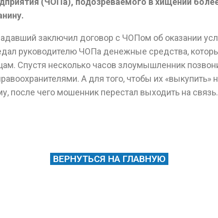
дприятия (ЧОПа), подозреваемого в хищении более
нину.
радавший заключил договор с ЧОПом об оказании ус
редал руководителю ЧОПа денежные средства, котор
ам. Спустя несколько часов злоумышленник позвонил
воохранителями. А для того, чтобы их «выкупить» н
у, после чего мошенник перестал выходить на связь.
ВЕРНУТЬСЯ НА ГЛАВНУЮ