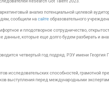
едователей Research Got Talent 2023.
ркетинговый анализ потенциальной целевой аудитор
дям, сообщили на
сайте
образовательного учрежден
мфортное и плодотворное сотрудничество, открытост
е данные, которые еще долго будем разбирать и ана
водится четвертый год подряд. РЭУ имени Георгия П
нтов исследовательских способностей, грамотной п
ыков выступления перед международными экспертам