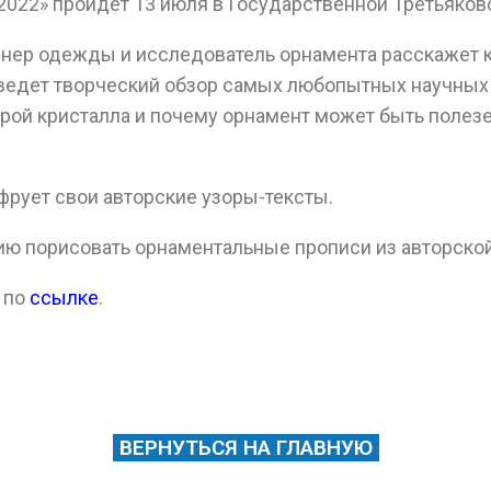
2022» пройдет 13 июля в Государственной Третьяков
йнер одежды и исследователь орнамента расскажет 
оведет творческий обзор самых любопытных научных 
урой кристалла и почему орнамент может быть полез
фрует свои авторские узоры-тексты.
ию порисовать орнаментальные прописи из авторско
 по
ссылке
.
ВЕРНУТЬСЯ НА ГЛАВНУЮ