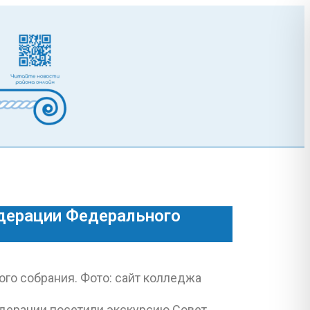
дерации Федерального
едерации посетили экскурсию Совет