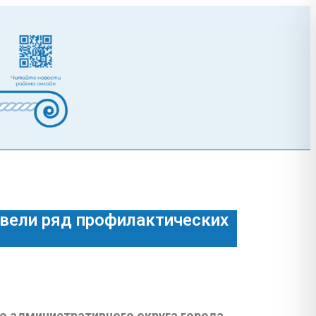
овели ряд профилактических
о административного округа города