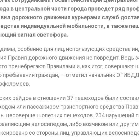
 года в центральной части города проведет ряд пр
вил дорожного движения курьерами служб достав
едства индивидуальной мобильности, а также пе
ающий сигнал светофора.
димы, особенно для лиц, использующих средства и
ия Правил дорожного движения не повредит. Ведь з
то пренебрегают Правилами и, как итог, совершают 
о пребывания граждан, — отметил начальник ОГИБДД
арфоломеев.
еских рейдов в отношении 37 пешеходов были соста
еходом или пассажиром транспортного средства Пра
ы несовершеннолетних пешеходов. 204 нарушений по 
равляющим велосипедом, либо возчиком или другим
иксировано со стороны лиц, управляющих велосипед