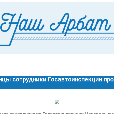
ицы сотрудники Госавтоинспекции пр
рогах сотрудниками Госавтоинспекции Центральног