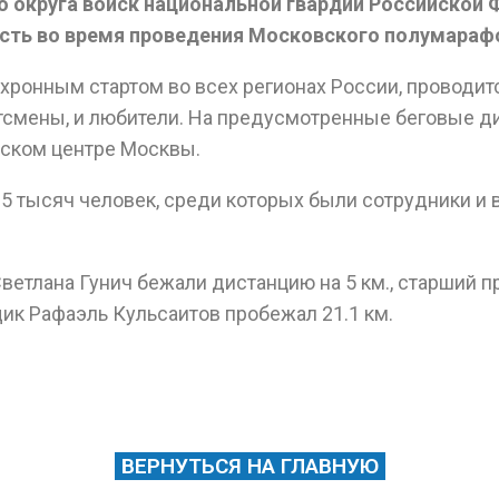
 округа войск национальной гвардии Российской 
сть во время проведения Московского полумараф
ронным стартом во всех регионах России, проводится
мены, и любители. На предусмотренные беговые диста
ском центре Москвы.
15 тысяч человек, среди которых были сотрудники и
Светлана Гунич бежали дистанцию на 5 км., старший 
щик Рафаэль Кульсаитов пробежал 21.1 км.
ВЕРНУТЬСЯ НА ГЛАВНУЮ