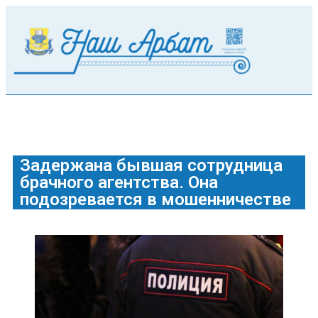
Задержана бывшая сотрудница
брачного агентства. Она
подозревается в мошенничестве