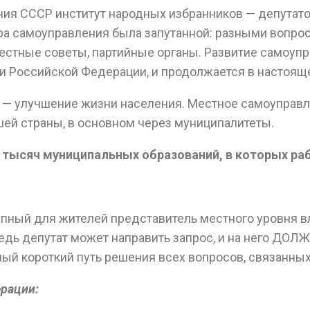
ния СССР институт народных избранников — депутато
ура самоуправления была запутанной: разными вопро
стные советы, партийные органы. Развитие самоупр
ии Российской Федерации, и продолжается в настоящ
 — улучшение жизни населения. Местное самоуправле
шей страны, в основном через муниципалитеты.
 тысяч муниципальных образований, в которых раб
ный для жителей представитель местного уровня вл
ведь депутат может направить запрос, и на него ДОЛ
ый короткий путь решения всех вопросов, связанных
рации: