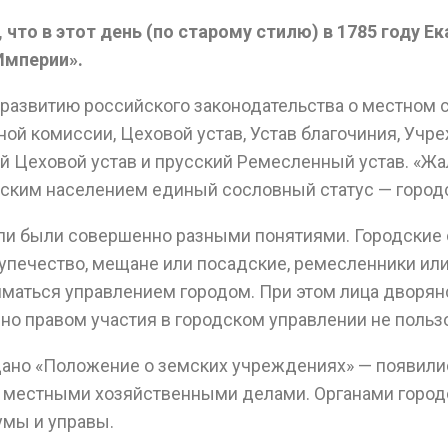
что в этот день (по старому стилю) в 1785 году Ек
Империи».
 развитию российского законодательства о местном 
й комиссии, Цеховой устав, Устав благочиния, Учре
Цеховой устав и прусский Ремесленный устав. «Жал
дским населением единый сословный статус — город
ли были совершенно разными понятиями. Городские 
упечество, мещане или посадские, ремесленники или
иматься управлением городом. При этом лица дворян
 но правом участия в городском управлении не польз
 издано «Положение о земских учреждениях» — появил
и местными хозяйственными делами. Органами город
умы и управы.