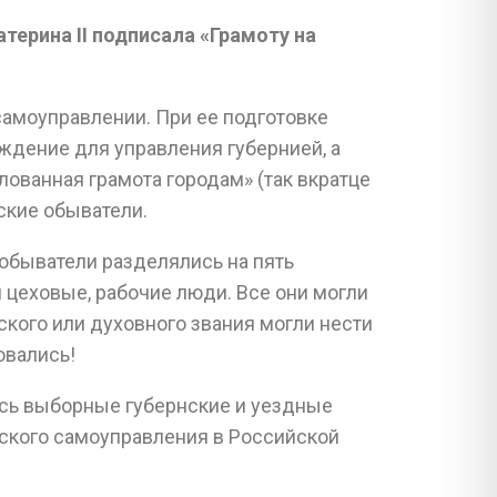
атерина II подписала «Грамоту на
самоуправлении. При ее подготовке
ждение для управления губернией, а
ованная грамота городам» (так вкратце
ские обыватели.
обыватели разделялись на пять
 цеховые, рабочие люди. Все они могли
ского или духовного звания могли нести
овались!
ись выборные губернские и уездные
ского самоуправления в Российской