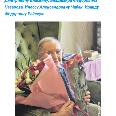
Дмитриевну Власкину, Владимира Фёдоровича
Назарова, Инессу Александровну Чабан, Ираиду
Фёдоровну Райскую.